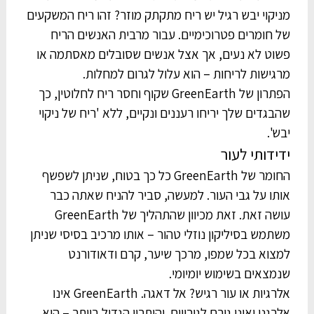
מניקוי יבש רגיל יש ריח מתקתק מוזר? זהו ריח המשקעים
של חומרים פטרוכימיים. עבור מרבית האנשים הריח
פשוט לא נעים, אך אצל אנשים שסובלים מאסתמה או
מרגישות לריחות – הוא עלול לגרום למחלות.
הפתרון של GreenEarth שקוף וחסר ריח לחלוטין, כך
שהבגדים שלך יריחו רעננים ונקיים, ללא 'ריח של ניקוי
יבש'.
ידידותי לעור
החומר של GreenEarth כל כך בטוח, שניתן לשפשף
אותו על גבי העור. למעשה, סביר להניח שאתה כבר
עושה זאת. זאת מכיוון שהתהליך של GreenEarth
משתמש בסיליקון נוזלי טהור – אותו מרכיב בסיסי שניתן
למצוא בכל שמפו, מרכך שיער, קרם ודאודורנט
שנמצאים בשימוש יומיומי.
אלרגיות או עור רגיש? אל דאגה. GreenEarth אינו
אלרגני ואינו גורם לגירויים. והיתרון הגדול ביותר – הוא