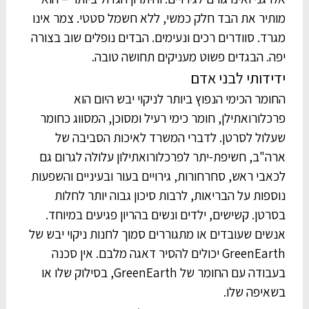
מותיר את הבד חלק כמשי, ללא חשמל סטטי. צמר אינו
מגרד. סוודרים רכים ונעימים. הבדים נופלים שוב בצורה
יפה. הבגדים פשוט מעניקים תחושה טובה.
ידידותי לבני אדם
החומר הכימי הנפוץ ביותר לניקוי יבש היום הוא
פרכלורואתילן, חומר כימי רעיל ומסוכן, המסווג כחומר
שעלול לסרטן. לדברי המשרד לאיכות הסביבה של
ארה"ב, חשיפת-יתר לפרכלורואתילון עלולה לגרום גם
לכאבי ראש, סחרחורות, גירויים בעור ובעיניים והשפעות
נוספות על הבריאות, לרבות סיכון גבוה יותר לחלות
בסרטן. קשישים, ילדים ונשים בהריון פגיעים במיוחד.
אנשים שעובדים או מתגוררים סמוך לחנות ניקוי יבש של
GreenEarth יכולים להסיר דאגה מלבם. אין סכנה
בעבודה עם החומר של GreenEarth, בסילוק שלו או
בשאיפה שלו.