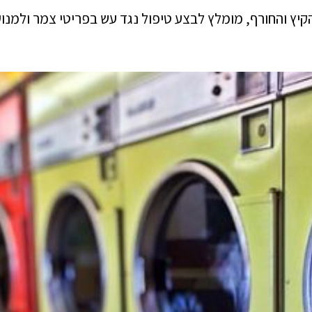
קיץ והחורף, מומלץ לבצע טיפול נגד עש בפריטי צמר ולמנ