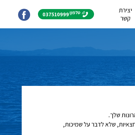
יצירת
טלפון:
037510999
קשר
רונות שלך.
 חצאיות, שלא לדבר על שמיכות,