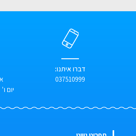
דברו איתנו:
037510999
א'-ה
יום ו' וערב
תפריט ניווט