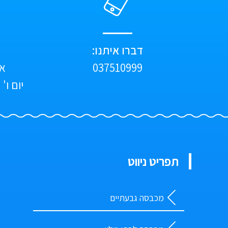
דברו איתנו:
037510999
א'-ה
יום ו' וערב
תפריט ניווט
מכבסה גבעתיים